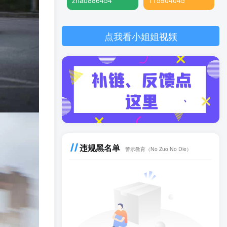
zhao886454
115904045
点我看小姐姐视频
违规黑名单
警示教育（No Zuo No Die）