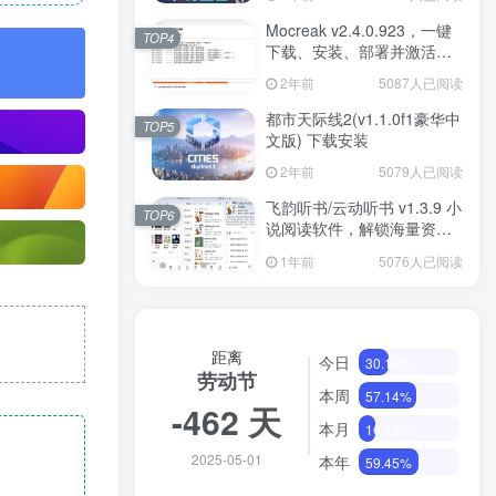
Mocreak v2.4.0.923，一键
TOP4
下载、安装、部署并激活
Office
2年前
5087人已阅读
都市天际线2(v1.1.0f1豪华中
TOP5
文版) 下载安装
2年前
5079人已阅读
飞韵听书/云动听书 v1.3.9 小
TOP6
说阅读软件，解锁海量资源
免费看
1年前
5076人已阅读
距离
今日
30.14%
劳动节
本周
57.14%
-462 天
本月
16.13%
2025-05-01
本年
59.45%