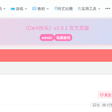
码
游戏
教程
尚艺社圈
实用工具
《CarX街头》v1.0.1 官方原版
admin
电脑游戏
关注
0
17