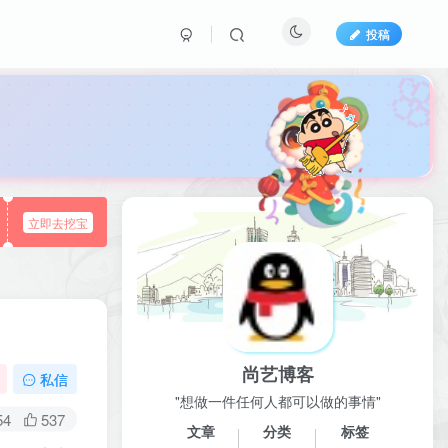
投稿

立即去挖宝
尚艺博客
私信
"想做一件任何人都可以做的事情"
54
537
文章
分类
标签