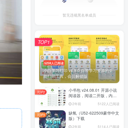
暂无违规黑名单成员
TOP1
5259人已阅读
小白学习打印 v4.9.0 自带学习资源的全
能打印工具，会员解锁版
小书包 v24.08.01 开源小说
TOP2
阅读器，阅读二开版，内置
源小说
2年前
5122人已阅读
缺氧（U52-622509豪华中文
TOP3
版）下载
2年前
5114人已阅读