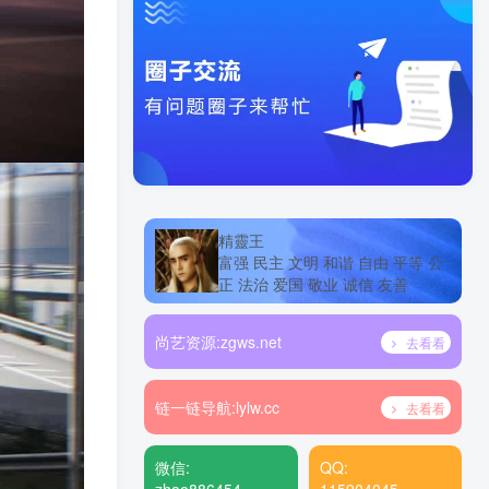
精靈王
富强 民主 文明 和谐 自由 平等 公
正 法治 爱国 敬业 诚信 友善
尚艺资源:
zgws.net
去看看
链一链导航:
lylw.cc
去看看
微信:
QQ: