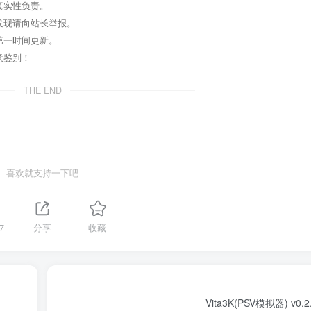
真实性负责。
发现请向站长举报。
第一时间更新。
意鉴别！
THE END
喜欢就支持一下吧
7
分享
收藏
Vita3K(PSV模拟器) v0.