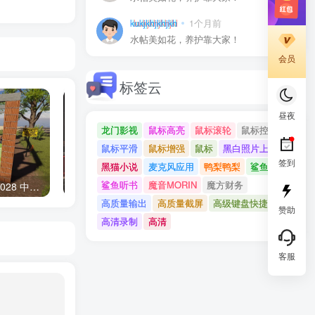
kukjkhjkhjkh
1个月前
0
水帖美如花，养护靠大家！
会员
标签云
昼夜
龙门影视
鼠标高亮
鼠标滚轮
鼠标控制
鼠标平滑
鼠标增强
鼠标
黑白照片上色
签到
黑猫小说
麦克风应用
鸭梨鸭梨
鲨鱼记账
鲨鱼听书
魔音MORIN
魔方财务
《房产达人2》v20241028 中文版
《朋友：烤肉串模拟器》Build.16939634 中文版
高质量输出
高质量截屏
高级键盘快捷键
赞助
高清录制
高清
客服