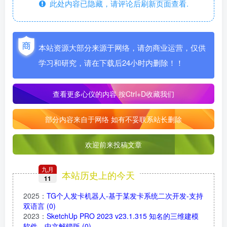
此处内容已隐藏，请评论后刷新页面查看.
本站资源大部分来源于网络，请勿商业运营，仅供
学习和研究，请在下载后24小时内删除！！
查看更多心仪的内容
按Ctrl+D收藏我们
部分内容来自于网络 如有不妥联系站长删除
欢迎前来投稿文章
九月
本站历史上的今天
11
2025
：
TG个人发卡机器人-基于某发卡系统二次开发-支持
双语言
(0)
2023
：
SketchUp PRO 2023 v23.1.315 知名的三维建模
软件，中文解锁版
(0)