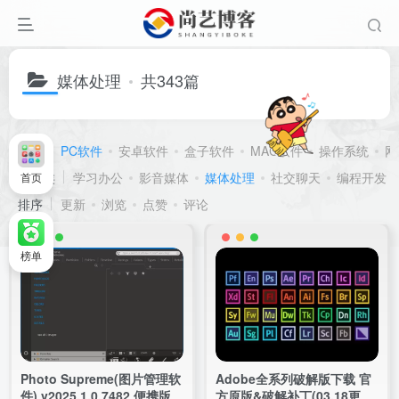
媒体处理
共343篇
分类
PC软件
安卓软件
盒子软件
MAC软件
操作系统
网
子分类
学习办公
影音媒体
媒体处理
社交聊天
编程开发
首页
排序
更新
浏览
点赞
评论
榜单
Photo Supreme(图片管理软
Adobe全系列破解版下载 官
件) v2025.1.0.7482 便携版
方原版&破解补丁(03.18更新