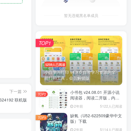
暂无违规黑名单成员
TOP1
5259人已阅读
小白学习打印 v4.9.0 自带学习资源的全
能打印工具，会员解锁版
下一篇
小书包 v24.08.01 开源小说
TOP2
阅读器，阅读二开版，内置
0624192 联机版
源小说
2年前
5122人已阅读
缺氧（U52-622509豪华中文
TOP3
版）下载
2年前
5114人已阅读