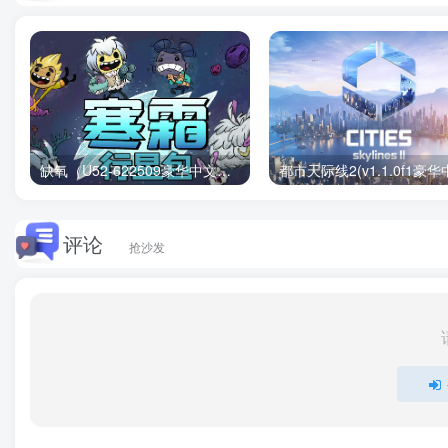
缺氧（U52-622509豪华中文版）下载
评论
抢沙发