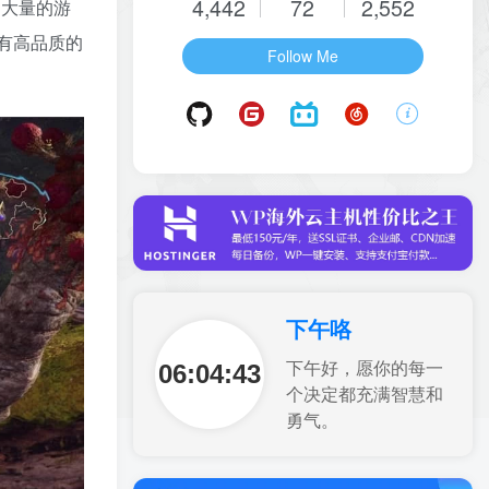
4,442
72
2,552
了大量的游
具有高品质的
Follow Me
下午咯
06:04:45
下午好，愿你的每一
个决定都充满智慧和
勇气。