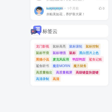
kukjkhjkhjkh
1个月前
0
水帖美如花，养护靠大家！
标签云
龙门影视
鼠标高亮
鼠标滚轮
鼠标控制
鼠标平滑
鼠标增强
鼠标
黑白照片上色
黑猫小说
麦克风应用
鸭梨鸭梨
鲨鱼记账
鲨鱼听书
魔音MORIN
魔方财务
高质量输出
高质量截屏
高级键盘快捷键
高清录制
高清