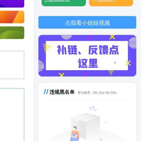
zhao886454
115904045
点我看小姐姐视频
违规黑名单
警示教育（No Zuo No Die）