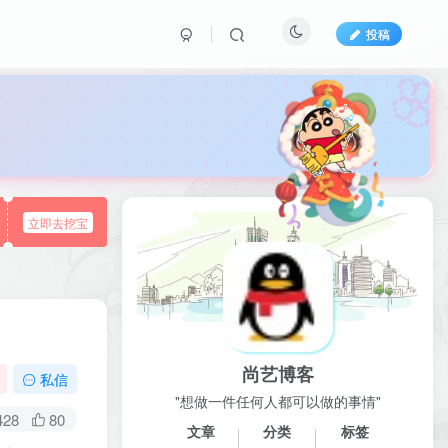
投稿

立即去挖宝
尚艺博客
私信
"想做一件任何人都可以做的事情"
428
80
文章
分类
标签