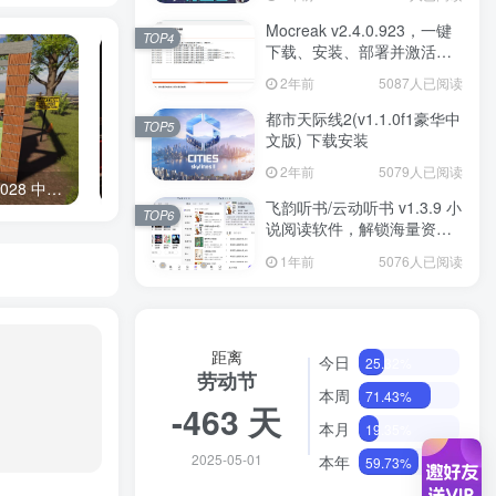
Mocreak v2.4.0.923，一键
TOP4
下载、安装、部署并激活
Office
2年前
5087人已阅读
都市天际线2(v1.1.0f1豪华中
TOP5
文版) 下载安装
2年前
5079人已阅读
《房产达人2》v20241028 中文版
《朋友：烤肉串模拟器》Build.16939634 中文版
飞韵听书/云动听书 v1.3.9 小
TOP6
说阅读软件，解锁海量资源
免费看
1年前
5076人已阅读
距离
今日
25.32%
劳动节
本周
71.43%
-463 天
本月
19.35%
2025-05-01
本年
59.73%