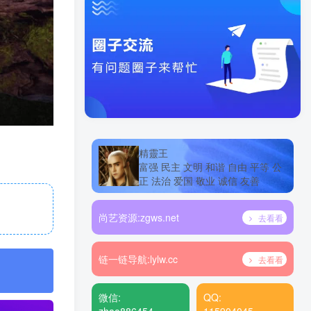
精靈王
富强 民主 文明 和谐 自由 平等 公
正 法治 爱国 敬业 诚信 友善
尚艺资源:
zgws.net
去看看
链一链导航:
lylw.cc
去看看
微信:
QQ: