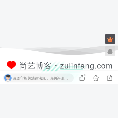
尚艺博客・zulinfang.com
0
请遵守相关法律法规，请勿评论纯表情、纯数字、纯英文、乱码文字等无用信息，否则关7 天小黑屋！
尚艺软件博客致力于分享优质实用的互联网资源，内容包括有网站搭建、
建站源码、样式特效、主题美化、子比教程、精品PPT、实用工具、素材
资源、技术教程，致力打造一个IT博客！
数据库查询：12 次查询 | 耗时 2.142 秒 | 使用 52.38MB 内存