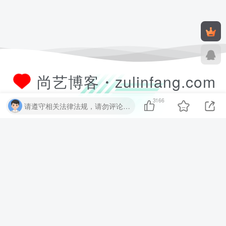
尚艺博客・zulinfang.com
3166
请遵守相关法律法规，请勿评论纯表情、纯数字、纯英文、乱码文字等无用信息，否则关7 天小黑屋！
尚艺软件博客致力于分享优质实用的互联网资源，内容包括有网站搭建、
建站源码、样式特效、主题美化、子比教程、精品PPT、实用工具、素材
资源、技术教程，致力打造一个IT博客！
数据库查询：10 次查询 | 耗时 2.119 秒 | 使用 52.37MB 内存
CMS圈
尚艺源码
链一链导航
尚艺资源
友链申请+
友情链接：
尚艺博客・zulinfang.com
Copyright © 2026.