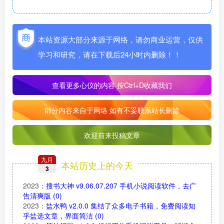
本站资源大部分来源于网络，请勿商业运营，仅供
学习和研究，请在下载后24小时内删除！！
查看更多心仪的内容
按Ctrl+D收藏我们
部分内容来自于网络 如有不妥联系站长删除
欢迎前来投稿文章
九月
本站历史上的今天
3
2023
：
搜书大神 v9.06.07.207 手机小说阅读软件，去广
告清爽版
(0)
2023
：
盐水鸭 v2.0.0 集结了众多电子书籍，免费阅读知
乎盐选文章，界面简洁
(0)