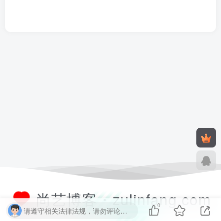
尚艺博客・zulinfang.com
0
请遵守相关法律法规，请勿评论纯表情、纯数字、纯英文、乱码文字等无用信息，否则关7 天小黑屋！