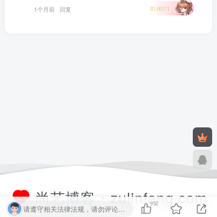
1个月前
回复
ID.00271
尚艺博客・zulinfang.com
932
请遵守相关法律法规，请勿评论纯表情、纯数字、纯英文、乱码文字等无用信息，否则关7 天小黑屋！