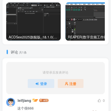
ACDSee2025旗舰版_18.1.0(4080) 官方简体中文破解版
RE
评论
共1条
请登录后发表评论
登录
注册
leifjiang
0
这个很666