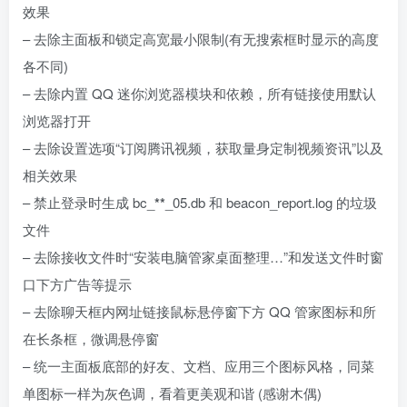
效果
– 去除主面板和锁定高宽最小限制(有无搜索框时显示的高度
各不同)
– 去除内置 QQ 迷你浏览器模块和依赖，所有链接使用默认
浏览器打开
– 去除设置选项“订阅腾讯视频，获取量身定制视频资讯”以及
相关效果
– 禁止登录时生成 bc_
**
_05.db 和 beacon_report.log 的垃圾
文件
– 去除接收文件时“安装电脑管家桌面整理…”和发送文件时窗
口下方广告等提示
– 去除聊天框内网址链接鼠标悬停窗下方 QQ 管家图标和所
在长条框，微调悬停窗
– 统一主面板底部的好友、文档、应用三个图标风格，同菜
单图标一样为灰色调，看着更美观和谐 (感谢木偶)