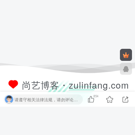
尚艺博客・zulinfang.com
854
请遵守相关法律法规，请勿评论纯表情、纯数字、纯英文、乱码文字等无用信息，否则关7 天小黑屋！
尚艺软件博客致力于分享优质实用的互联网资源，内容包括有网站搭建、
建站源码、样式特效、主题美化、子比教程、精品PPT、实用工具、素材
资源、技术教程，致力打造一个IT博客！
数据库查询：9 次查询 | 耗时 1.981 秒 | 使用 52.37MB 内存