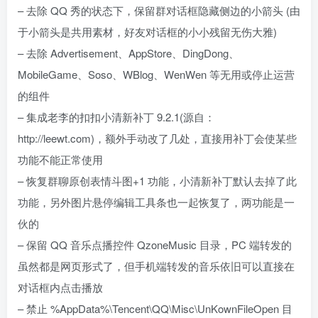
– 去除 QQ 秀的状态下，保留群对话框隐藏侧边的小箭头 (由
于小箭头是共用素材，好友对话框的小小残留无伤大雅)
– 去除 Advertisement、AppStore、DingDong、
MobileGame、Soso、WBlog、WenWen 等无用或停止运营
的组件
– 集成老李的扣扣小清新补丁 9.2.1(源自：
http://leewt.com)，额外手动改了几处，直接用补丁会使某些
功能不能正常使用
– 恢复群聊原创表情斗图+1 功能，小清新补丁默认去掉了此
功能，另外图片悬停编辑工具条也一起恢复了，两功能是一
伙的
– 保留 QQ 音乐点播控件 QzoneMusic 目录，PC 端转发的
虽然都是网页形式了，但手机端转发的音乐依旧可以直接在
对话框内点击播放
– 禁止 %AppData%\Tencent\QQ\Misc\UnKownFileOpen 目