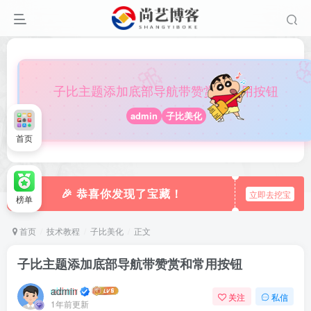

🎀
子比主题添加底部导航带赞赏和常用按钮
admin
子比美化
首页
🎉 恭喜你发现了宝藏！
立即去挖宝
榜单
首页
技术教程
子比美化
正文
子比主题添加底部导航带赞赏和常用按钮
admin
关注
私信
1年前更新