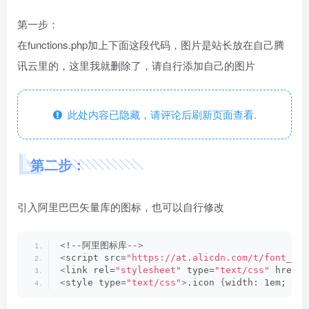
第一步：
在functions.php加上下面这段代码，图片是站长放在自己腾
讯云里的，这里我就删除了，请自行添加自己的图片
此处内容已隐藏，请评论后刷新页面查看.
第二步：
引入阿里巴巴矢量库的图标，也可以自行修改
<
!--阿里图标库--
>
<
script src=
"https://at.alicdn.com/t/font_282
<
link rel=
"stylesheet"
 type=
"text/css"
 href=
"
<
style type=
"text/css"
>
.icon 
{
width: 1em; hei