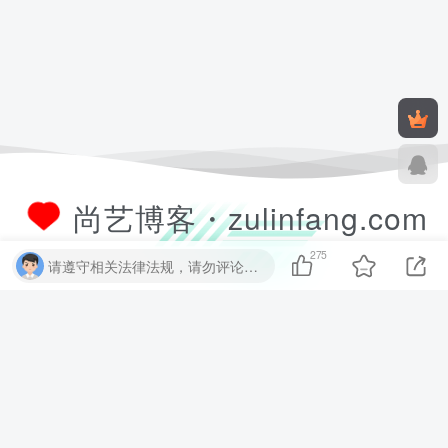
尚艺博客・zulinfang.com
275
请遵守相关法律法规，请勿评论纯表情、纯数字、纯英文、乱码文字等无用信息，否则关7 天小黑屋！
尚艺软件博客致力于分享优质实用的互联网资源，内容包括有网站搭建、
建站源码、样式特效、主题美化、子比教程、精品PPT、实用工具、素材
资源、技术教程，致力打造一个IT博客！
数据库查询：16 次查询 | 耗时 1.883 秒 | 使用 52.38MB 内存
CMS圈
尚艺源码
链一链导航
尚艺资源
友链申请+