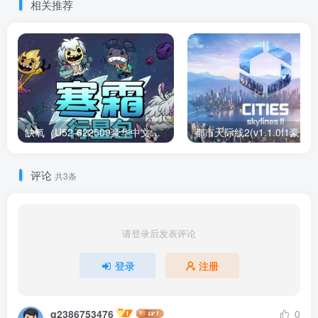
相关推荐
缺氧（U52-622509豪华中文版）下载
评论
共3条
请登录后发表评论
登录
注册
q2386753476
0