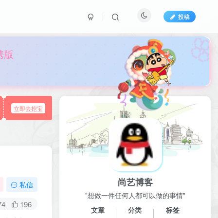
投稿

携版
立即去挖宝
尚艺博客
私信
"想做一件任何人都可以做的事情"
74
196
文章
分类
标签