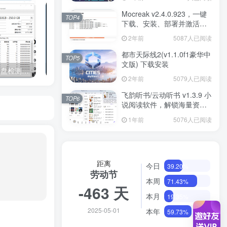
Mocreak v2.4.0.923，一键
TOP4
下载、安装、部署并激活
Office
2年前
5087人已阅读
都市天际线2(v1.1.0f1豪华中
TOP5
文版) 下载安装
Crystal Info & Mark(硬盘检测工具) v1.1.0 多语便携版
GPU Shark(显卡GPU监视工具) v2.4.1.0 绿色版
2年前
5079人已阅读
飞韵听书/云动听书 v1.3.9 小
TOP6
说阅读软件，解锁海量资源
免费看
1年前
5076人已阅读
距离
今日
39.20%
劳动节
本周
71.43%
-463 天
本月
19.35%
2025-05-01
本年
59.73%