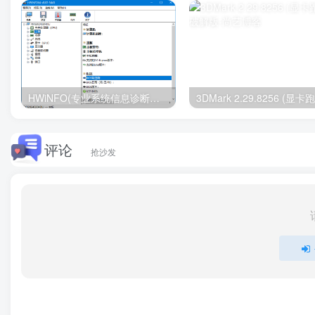
HWiNFO(专业系统信息诊断工具) v8.21.5650 多语便携版
评论
抢沙发