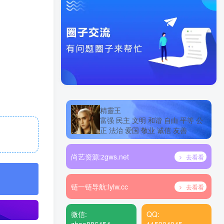
精靈王
富强 民主 文明 和谐 自由 平等 公
正 法治 爱国 敬业 诚信 友善
尚艺资源:
zgws.net
去看看
链一链导航:
lylw.cc
去看看
微信:
QQ: