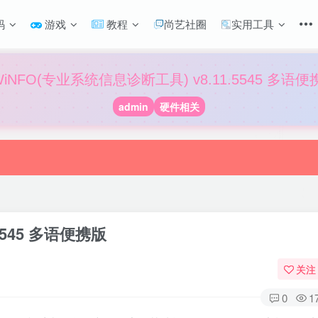
码
游戏
教程
尚艺社圈
实用工具
WiNFO(专业系统信息诊断工具) v8.11.5545 多语便
admin
硬件相关
5545 多语便携版
关注
0
1