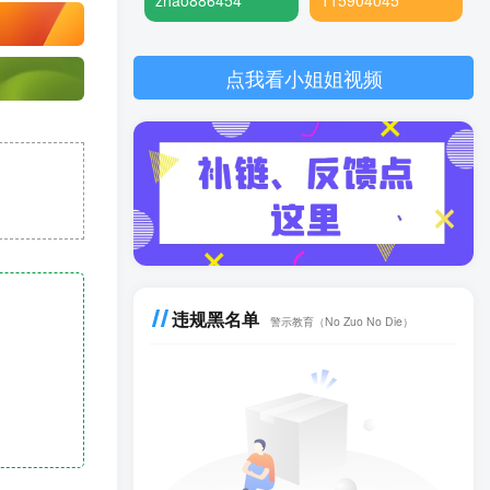
zhao886454
115904045
点我看小姐姐视频
违规黑名单
警示教育（No Zuo No Die）