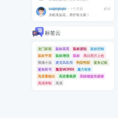
kukjkhjkhjkh
1个月前
0
水帖美如花，养护靠大家！
标签云
龙门影视
鼠标高亮
鼠标滚轮
鼠标控制
鼠标平滑
鼠标增强
鼠标
黑白照片上色
黑猫小说
麦克风应用
鸭梨鸭梨
鲨鱼记账
鲨鱼听书
魔音MORIN
魔方财务
高质量输出
高质量截屏
高级键盘快捷键
高清录制
高清