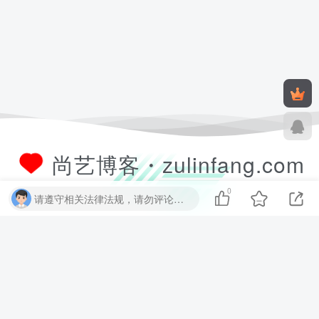
尚艺博客・zulinfang.com
0
请遵守相关法律法规，请勿评论纯表情、纯数字、纯英文、乱码文字等无用信息，否则关7 天小黑屋！
尚艺软件博客致力于分享优质实用的互联网资源，内容包括有网站搭建、
建站源码、样式特效、主题美化、子比教程、精品PPT、实用工具、素材
资源、技术教程，致力打造一个IT博客！
数据库查询：11 次查询 | 耗时 2.381 秒 | 使用 52.38MB 内存