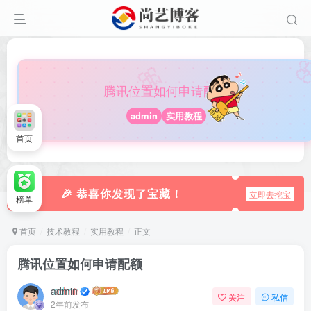

🎀
腾讯位置如何申请配额
admin
实用教程
首页
🎉 恭喜你发现了宝藏！
立即去挖宝
榜单
首页
技术教程
实用教程
正文
腾讯位置如何申请配额
admin
关注
私信
2年前发布