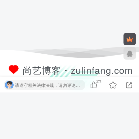
尚艺博客・zulinfang.com
373
请遵守相关法律法规，请勿评论纯表情、纯数字、纯英文、乱码文字等无用信息，否则关7 天小黑屋！
尚艺软件博客致力于分享优质实用的互联网资源，内容包括有网站搭建、
建站源码、样式特效、主题美化、子比教程、精品PPT、实用工具、素材
资源、技术教程，致力打造一个IT博客！
数据库查询：9 次查询 | 耗时 2.160 秒 | 使用 52.37MB 内存