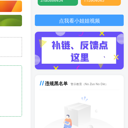
zhao886454
115904045
点我看小姐姐视频
违规黑名单
警示教育（No Zuo No Die）