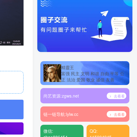
精靈王
富强 民主 文明 和谐 自由 平等 公
正 法治 爱国 敬业 诚信 友善
尚艺资源:
zgws.net
去看看
链一链导航:
lylw.cc
去看看
微信:
QQ: