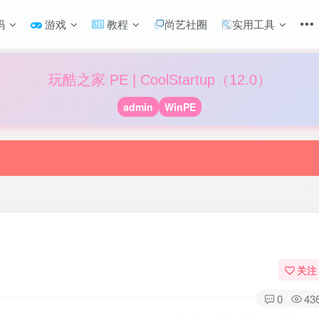
码
游戏
教程
尚艺社圈
实用工具
玩酷之家 PE | CoolStartup（12.0）
admin
WinPE
关注
0
43