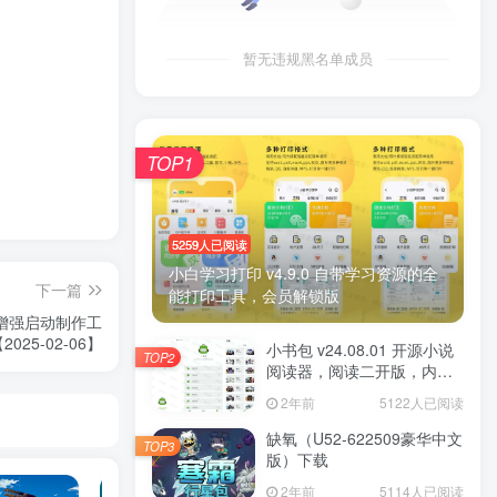
暂无违规黑名单成员
TOP1
5259人已阅读
小白学习打印 v4.9.0 自带学习资源的全
下一篇
能打印工具，会员解锁版
+增强启动制作工
2025-02-06】
小书包 v24.08.01 开源小说
TOP2
阅读器，阅读二开版，内置
源小说
2年前
5122人已阅读
缺氧（U52-622509豪华中文
TOP3
版）下载
2年前
5114人已阅读