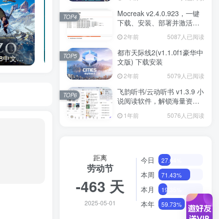
Mocreak v2.4.0.923，一键
TOP4
下载、安装、部署并激活
Office
2年前
5087人已阅读
都市天际线2(v1.1.0f1豪华中
TOP5
伊松佐河（v500.55638中文版）免费下载
PE 维护系统|一盘走天下 03PE+10PE+11PE 3in1 （v2025.02.12）
文版) 下载安装
2年前
5079人已阅读
飞韵听书/云动听书 v1.3.9 小
TOP6
说阅读软件，解锁海量资源
免费看
1年前
5076人已阅读
距离
今日
27.64%
劳动节
本周
71.43%
-463 天
本月
19.35%
2025-05-01
本年
59.73%