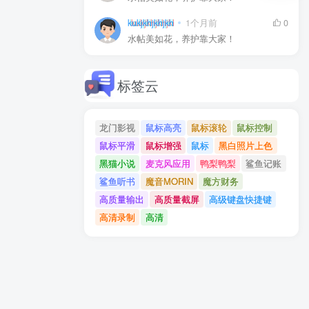
kukjkhjkhjkh
1个月前
0
水帖美如花，养护靠大家！
标签云
龙门影视
鼠标高亮
鼠标滚轮
鼠标控制
鼠标平滑
鼠标增强
鼠标
黑白照片上色
黑猫小说
麦克风应用
鸭梨鸭梨
鲨鱼记账
鲨鱼听书
魔音MORIN
魔方财务
高质量输出
高质量截屏
高级键盘快捷键
高清录制
高清