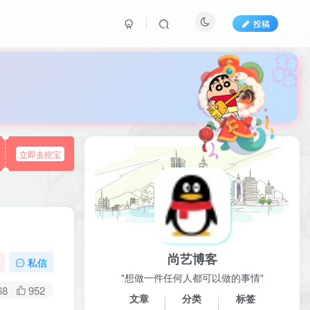
投稿

立即去挖宝
尚艺博客
私信
"想做一件任何人都可以做的事情"
68
952
文章
分类
标签