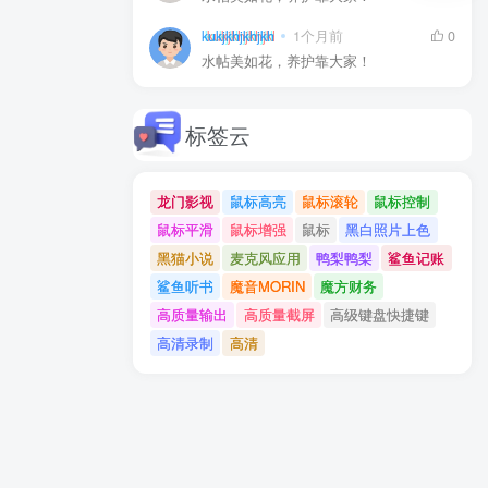
kukjkhjkhjkh
1个月前
0
水帖美如花，养护靠大家！
标签云
龙门影视
鼠标高亮
鼠标滚轮
鼠标控制
鼠标平滑
鼠标增强
鼠标
黑白照片上色
黑猫小说
麦克风应用
鸭梨鸭梨
鲨鱼记账
鲨鱼听书
魔音MORIN
魔方财务
高质量输出
高质量截屏
高级键盘快捷键
高清录制
高清