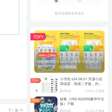
暂无违规黑名单成员
TOP1
5259人已阅读
小白学习打印 v4.9.0 自带学习资源的全
能打印工具，会员解锁版
小书包 v24.08.01 开源小说
TOP2
阅读器，阅读二开版，内置
源小说
2年前
5122人已阅读
缺氧（U52-622509豪华中文
TOP3
版）下载
下一篇
2年前
5114人已阅读