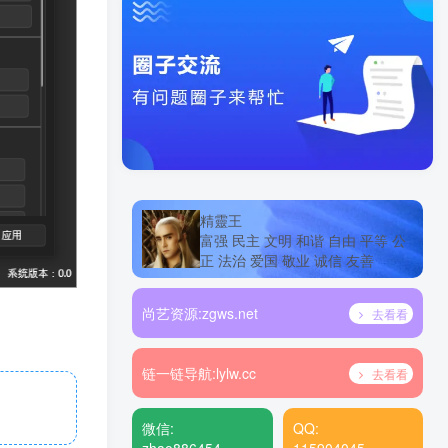
精靈王
富强 民主 文明 和谐 自由 平等 公
正 法治 爱国 敬业 诚信 友善
尚艺资源:
zgws.net
去看看
链一链导航:
lylw.cc
去看看
微信:
QQ: