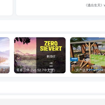
《逃出生天》v1
都市天际线2(v1.1.0f1豪华中文版) 下载安装
零希沃特（v0.52.7中文版）免费下载