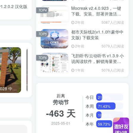
.2.0.2 汉化版
Mocreak v2.4.0.923，一键
TOP4
下载、安装、部署并激活
Office
2年前
5087人已阅读
都市天际线2(v1.1.0f1豪华中
TOP5
文版) 下载安装
2年前
5079人已阅读
飞韵听书/云动听书 v1.3.9 小
TOP6
说阅读软件，解锁海量资源
免费看
1年前
5076人已阅读
《房产达人2》v20241028 中文版
《朋友：烤肉串模拟器》Build.16939634 中文版
距离
今日
21.49%
劳动节
本周
71.43%
-463 天
本月
19.35%
2025-05-01
本年
59.73%