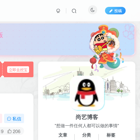
投稿

版
立即去挖宝
尚艺博客
私信
"想做一件任何人都可以做的事情"
19
206
文章
分类
标签