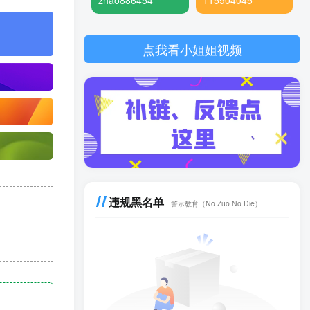
zhao886454
115904045
点我看小姐姐视频
违规黑名单
警示教育（No Zuo No Die）