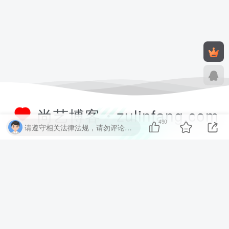
尚艺博客・zulinfang.com
490
请遵守相关法律法规，请勿评论纯表情、纯数字、纯英文、乱码文字等无用信息，否则关7 天小黑屋！
尚艺软件博客致力于分享优质实用的互联网资源，内容包括有网站搭建、
建站源码、样式特效、主题美化、子比教程、精品PPT、实用工具、素材
资源、技术教程，致力打造一个IT博客！
数据库查询：9 次查询 | 耗时 1.992 秒 | 使用 52.37MB 内存