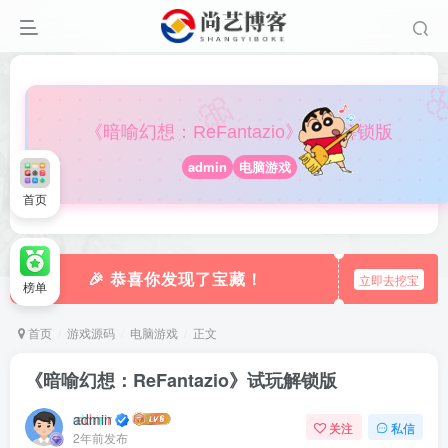

🎀
《暗喻幻想：ReFantazio》试玩解锁版
admin
电脑游戏
首页
🎉 恭喜你发现了宝藏！
立即去挖宝
榜单
首页
游戏源码
电脑游戏
正文
《暗喻幻想：ReFantazio》试玩解锁版
admin
关注
私信
2年前发布