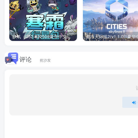
缺氧（U52-622509豪华中文版）下载
评论
抢沙发