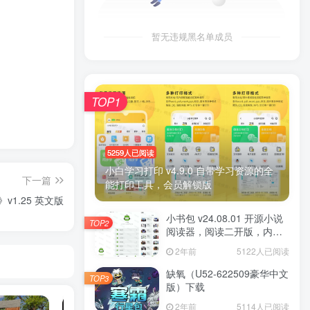
暂无违规黑名单成员
TOP1
5259人已阅读
小白学习打印 v4.9.0 自带学习资源的全
下一篇
能打印工具，会员解锁版
》v1.25 英文版
小书包 v24.08.01 开源小说
TOP2
阅读器，阅读二开版，内置
源小说
2年前
5122人已阅读
缺氧（U52-622509豪华中文
TOP3
版）下载
2年前
5114人已阅读