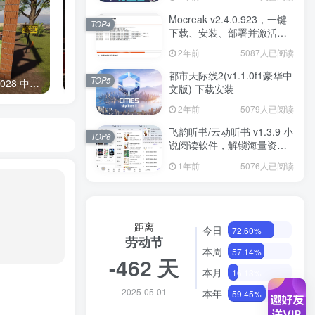
Mocreak v2.4.0.923，一键
TOP4
下载、安装、部署并激活
Office
2年前
5087人已阅读
都市天际线2(v1.1.0f1豪华中
TOP5
《房产达人2》v20241028 中文版
《朋友：烤肉串模拟器》Build.16939634 中文版
文版) 下载安装
2年前
5079人已阅读
飞韵听书/云动听书 v1.3.9 小
TOP6
说阅读软件，解锁海量资源
免费看
1年前
5076人已阅读
距离
今日
72.60%
劳动节
本周
57.14%
-462 天
本月
16.13%
2025-05-01
本年
59.45%