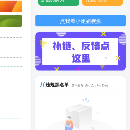
zhao886454
115904045
点我看小姐姐视频
违规黑名单
警示教育（No Zuo No Die）