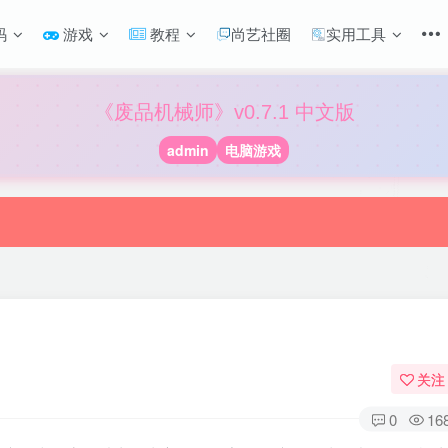
码
游戏
教程
尚艺社圈
实用工具
《废品机械师》v0.7.1 中文版
admin
电脑游戏
关注
0
16