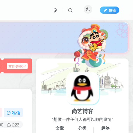
投稿

立即去挖宝
尚艺博客
私信
"想做一件任何人都可以做的事情"
80
223
文章
分类
标签