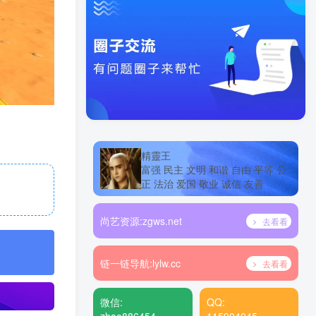
精靈王
富强 民主 文明 和谐 自由 平等 公
正 法治 爱国 敬业 诚信 友善
尚艺资源:
zgws.net
去看看
链一链导航:
lylw.cc
去看看
微信:
QQ: