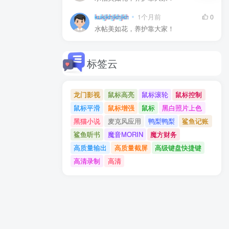
kukjkhjkhjkh
1个月前
0
水帖美如花，养护靠大家！
标签云
龙门影视
鼠标高亮
鼠标滚轮
鼠标控制
鼠标平滑
鼠标增强
鼠标
黑白照片上色
黑猫小说
麦克风应用
鸭梨鸭梨
鲨鱼记账
鲨鱼听书
魔音MORIN
魔方财务
高质量输出
高质量截屏
高级键盘快捷键
高清录制
高清