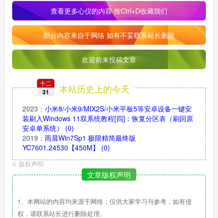
查看更多心仪的内容
按Ctrl+D收藏我们
部分内容来自于网络 如有不妥联系站长删除
欢迎前来投稿文章
十二
本站历史上的今天
31
2023
：
小米8/小米9/MIX2S/小米平板5等安卓设备一键安
装刷入Windows 11双系统教程[四]：恢复分区表（刷回原
安卓单系统）
(0)
2019
：
雨晨Win7Sp1 极限精简最终版
YC7601.24530【450M】
(0)
©
版权声明
文章版权声明
1、本网站的内容均来源于网络，仅供大家学习与参考，如有侵
权，请联系站长进行删除处理。