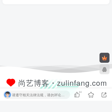
尚艺博客・zulinfang.com
44
请遵守相关法律法规，请勿评论纯表情、纯数字、纯英文、乱码文字等无用信息，否则关7 天小黑屋！
尚艺软件博客致力于分享优质实用的互联网资源，内容包括有网站搭建、
建站源码、样式特效、主题美化、子比教程、精品PPT、实用工具、素材