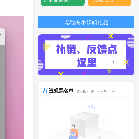
zhao886454
115904045
点我看小姐姐视频
违规黑名单
警示教育（No Zuo No Die）