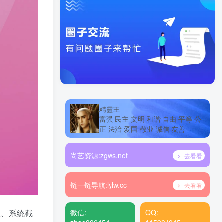
精靈王
富强 民主 文明 和谐 自由 平等 公
正 法治 爱国 敬业 诚信 友善
尚艺资源:
zgws.net
去看看
链一链导航:
lylw.cc
去看看
仪、系统截
微信:
QQ: