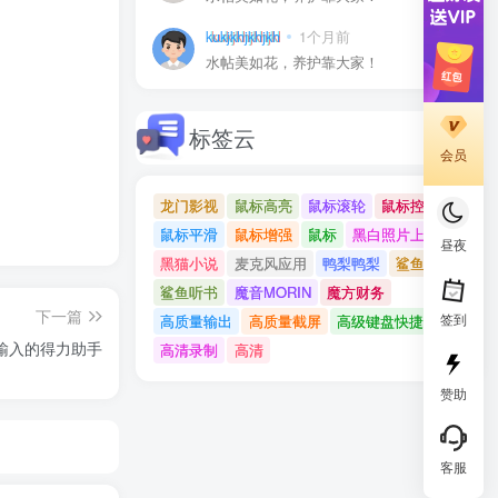
kukjkhjkhjkh
1个月前
0
水帖美如花，养护靠大家！
标签云
会员
龙门影视
鼠标高亮
鼠标滚轮
鼠标控制
鼠标平滑
鼠标增强
鼠标
黑白照片上色
昼夜
黑猫小说
麦克风应用
鸭梨鸭梨
鲨鱼记账
鲨鱼听书
魔音MORIN
魔方财务
下一篇
签到
高质量输出
高质量截屏
高级键盘快捷键
简化文本输入的得力助手
高清录制
高清
赞助
客服