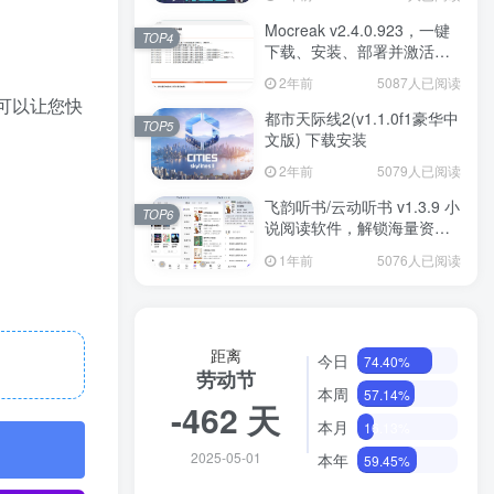
Mocreak v2.4.0.923，一键
TOP4
下载、安装、部署并激活
Office
2年前
5087人已阅读
它可以让您快
都市天际线2(v1.1.0f1豪华中
TOP5
文版) 下载安装
2年前
5079人已阅读
飞韵听书/云动听书 v1.3.9 小
TOP6
说阅读软件，解锁海量资源
免费看
1年前
5076人已阅读
距离
今日
74.40%
劳动节
本周
57.14%
-462 天
本月
16.13%
2025-05-01
本年
59.45%