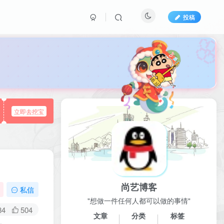
投稿

立即去挖宝
尚艺博客
私信
"想做一件任何人都可以做的事情"
84
504
文章
分类
标签