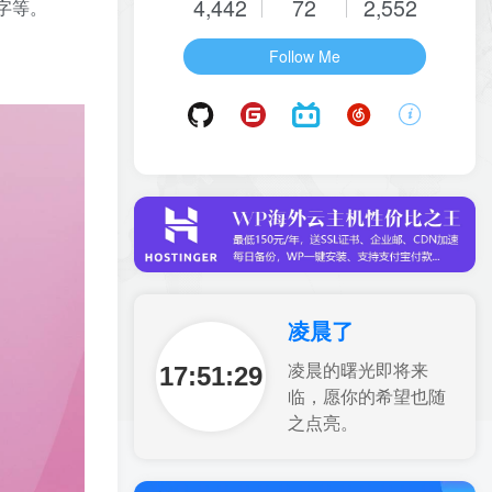
4,442
72
2,552
文字等。
Follow Me
凌晨了
17:51:31
凌晨的曙光即将来
临，愿你的希望也随
之点亮。