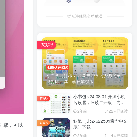
暂无违规黑名单成员
TOP1
5259人已阅读
小白学习打印 v4.9.0 自带学习资源的全
能打印工具，会员解锁版
小书包 v24.08.01 开源小说
TOP2
阅读器，阅读二开版，内置
源小说
2年前
5122人已阅读
缺氧（U52-622509豪华中文
TOP3
别引擎，可以
版）下载
2年前
5114人已阅读