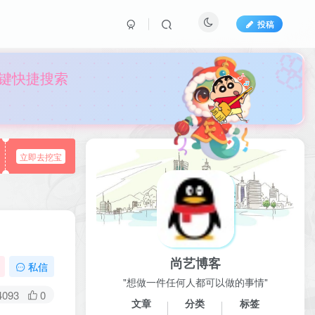
投稿

b键快捷搜索
立即去挖宝
尚艺博客
私信
"想做一件任何人都可以做的事情"
4093
0
文章
分类
标签