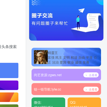
日头条搜索
精靈王
富强 民主 文明 和谐 自由 平等 公
正 法治 爱国 敬业 诚信 友善
尚艺资源:
zgws.net
去看看
链一链导航:
lylw.cc
去看看
微信:
QQ: