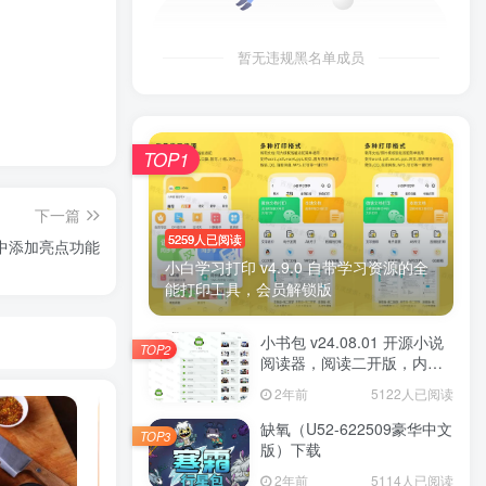
暂无违规黑名单成员
TOP1
下一篇
5259人已阅读
文章中添加亮点功能
小白学习打印 v4.9.0 自带学习资源的全
能打印工具，会员解锁版
小书包 v24.08.01 开源小说
TOP2
阅读器，阅读二开版，内置
源小说
2年前
5122人已阅读
缺氧（U52-622509豪华中文
TOP3
版）下载
2年前
5114人已阅读