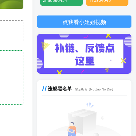
zhao886454
115904045
点我看小姐姐视频
违规黑名单
警示教育（No Zuo No Die）