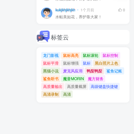
kukjkhjkhjkh
1个月前
0
水帖美如花，养护靠大家！
标签云
龙门影视
鼠标高亮
鼠标滚轮
鼠标控制
鼠标平滑
鼠标增强
鼠标
黑白照片上色
黑猫小说
麦克风应用
鸭梨鸭梨
鲨鱼记账
鲨鱼听书
魔音MORIN
魔方财务
高质量输出
高质量截屏
高级键盘快捷键
高清录制
高清