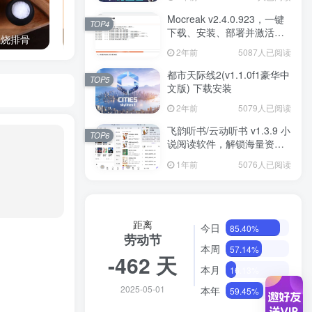
Mocreak v2.4.0.923，一键
TOP4
下载、安装、部署并激活
红烧排骨
如何将支付宝赚钱红包码（口令）转变成网址链接形式方便推广
Office
2年前
5087人已阅读
都市天际线2(v1.1.0f1豪华中
TOP5
文版) 下载安装
2年前
5079人已阅读
飞韵听书/云动听书 v1.3.9 小
TOP6
说阅读软件，解锁海量资源
免费看
1年前
5076人已阅读
距离
今日
85.40%
劳动节
本周
57.14%
-462 天
本月
16.13%
2025-05-01
本年
59.45%