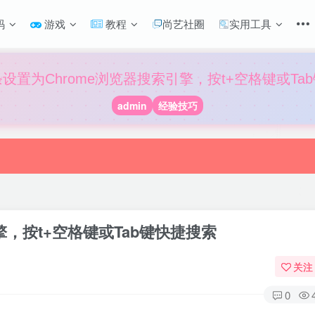
码
游戏
教程
尚艺社圈
实用工具
设置为Chrome浏览器搜索引擎，按t+空格键或Ta
admin
经验技巧
擎，按t+空格键或Tab键快捷搜索
关注
0