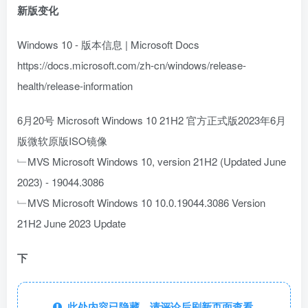
新版变化
Windows 10 - 版本信息 | Microsoft Docs
https://docs.microsoft.com/zh-cn/windows/release-
health/release-information
6月20号 Microsoft Windows 10 21H2 官方正式版2023年6月
版微软原版ISO镜像
﹂MVS Microsoft Windows 10, version 21H2 (Updated June
2023) - 19044.3086
﹂MVS Microsoft Windows 10 10.0.19044.3086 Version
21H2 June 2023 Update
下
此处内容已隐藏，请评论后刷新页面查看.