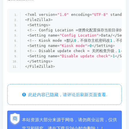
<
?xml version=
"1.0"
 encoding=
"UTF-8"
 standalo
<
FileZilla3
>
<
Settings
>
<
!-- Config Location =便携化配置保存当前目录Da
<
Setting name=
"Config Location"
>
Data/
<
/Setti
<
!-- Kiosk mode =默认
0
，不保存主机密码改
1
，不保存
<
Setting name=
"Kiosk mode"
>
0
<
/Setting
>
<
!-- Disable update check = 关闭检查升级，
1
-不
<
Setting name=
"Disable update check"
>
1
<
/Sett
<
/Settings
>
<
/FileZilla3
>
此处内容已隐藏，请评论后刷新页面查看.
本站资源大部分来源于网络，请勿商业运营，仅供
学习和研究，请在下载后24小时内删除！！