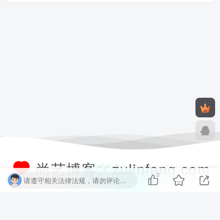
尚艺博客・zulinfang.com
0
请遵守相关法律法规，请勿评论纯表情、纯数字、纯英文、乱码文字等无用信息，否则关7 天小黑屋！
尚艺软件博客致力于分享优质实用的互联网资源，内容包括有网站搭建、