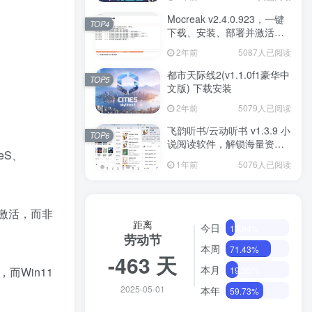
Mocreak v2.4.0.923，一键
TOP4
下载、安装、部署并激活
Office
2年前
5087人已阅读
都市天际线2(v1.1.0f1豪华中
TOP5
文版) 下载安装
2年前
5079人已阅读
飞韵听书/云动听书 v1.3.9 小
TOP6
说阅读软件，解锁海量资源
seS、
免费看
1年前
5076人已阅读
证激活，而非
距离
今日
13.84%
劳动节
本周
71.43%
-463 天
本月
19.35%
，而Win11
2025-05-01
本年
59.73%