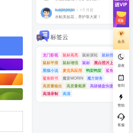
kukjkhjkhjkh
1个月前
0
水帖美如花，养护靠大家！
标签云
会员
龙门影视
鼠标高亮
鼠标滚轮
鼠标控制
鼠标平滑
鼠标增强
鼠标
黑白照片上色
昼夜
黑猫小说
麦克风应用
鸭梨鸭梨
鲨鱼记账
鲨鱼听书
魔音MORIN
魔方财务
签到
高质量输出
高质量截屏
高级键盘快捷键
高清录制
高清
赞助
客服