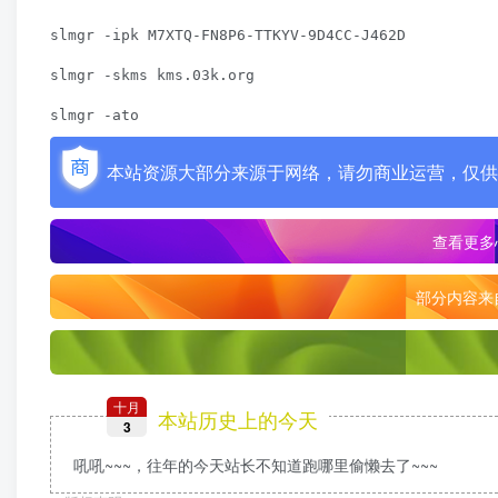
slmgr -ipk M7XTQ-FN8P6-TTKYV-9D4CC-J462D

slmgr -skms kms.03k.org

slmgr -ato
本站资源大部分来源于网络，请勿商业运营，仅供
查看更多
部分内容来
十月
本站历史上的今天
3
吼吼~~~，往年的今天站长不知道跑哪里偷懒去了~~~