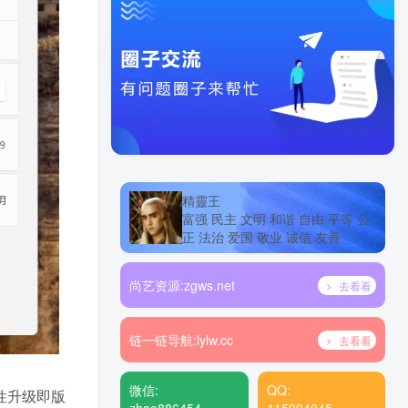
精靈王
富强 民主 文明 和谐 自由 平等 公
正 法治 爱国 敬业 诚信 友善
尚艺资源:
zgws.net
去看看
链一链导航:
lylw.cc
去看看
微信:
QQ:
能性升级即版