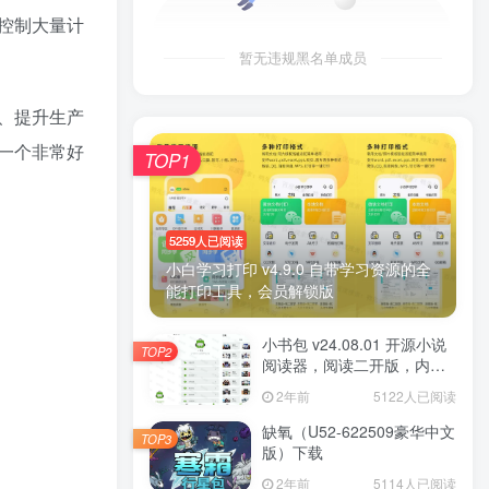
和控制大量计
暂无违规黑名单成员
能、提升生产
是一个非常好
TOP1
5259人已阅读
小白学习打印 v4.9.0 自带学习资源的全
能打印工具，会员解锁版
小书包 v24.08.01 开源小说
TOP2
阅读器，阅读二开版，内置
源小说
2年前
5122人已阅读
缺氧（U52-622509豪华中文
TOP3
版）下载
2年前
5114人已阅读