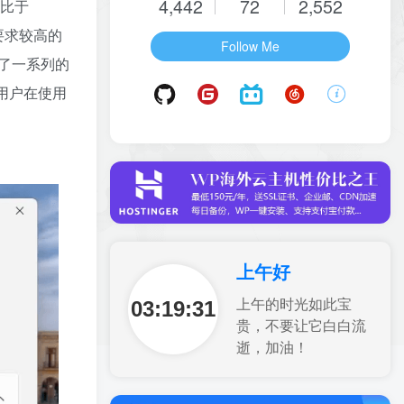
4,442
72
2,552
相比于
性要求较高的
Follow Me
进行了一系列的
用户在使用
上午好
03:19:32
上午的时光如此宝
贵，不要让它白白流
逝，加油！