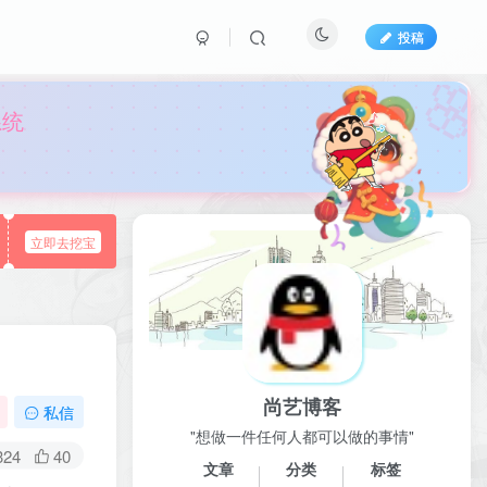
投稿

系统
立即去挖宝
尚艺博客
私信
"想做一件任何人都可以做的事情"
324
40
文章
分类
标签