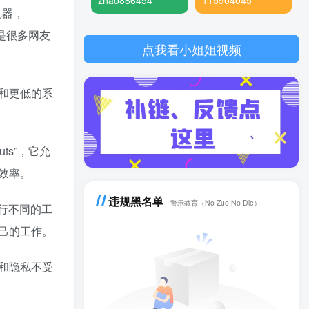
zhao886454
115904045
览器，
也是很多网友
点我看小姐姐视频
度和更低的系
ts”，它允
效率。
违规黑名单
警示教育（No Zuo No Die）
别进行不同的工
己的工作。
据和隐私不受