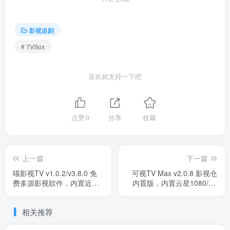
影视追剧
# TVBox
喜欢就支持一下吧
点赞
0
分享
收藏
上一篇
下一篇
喵影视TV v1.0.2/v3.8.0 免
可视TV Max v2.0.8 影视仓
费多源影视软件，内置近百
内置版，内置云星1080/4K
条线路，全网最好用的版
接口，海量稳定资源
本！
相关推荐