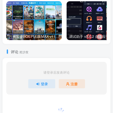
月光宝盒BOX/PLUS/MAX v1116 精彩的影视免费追剧平台，内置直播+点播源版
调试
评论
抢沙发
请登录后发表评论
登录
注册