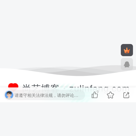
尚艺博客・zulinfang.com
0
请遵守相关法律法规，请勿评论纯表情、纯数字、纯英文、乱码文字等无用信息，否则关7 天小黑屋！
尚艺软件博客致力于分享优质实用的互联网资源，内容包括有网站搭建、
建站源码、样式特效、主题美化、子比教程、精品PPT、实用工具、素材
资源、技术教程，致力打造一个IT博客！