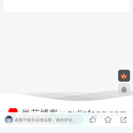
尚艺博客・zulinfang.com
0
请遵守相关法律法规，请勿评论纯表情、纯数字、纯英文、乱码文字等无用信息，否则关7 天小黑屋！