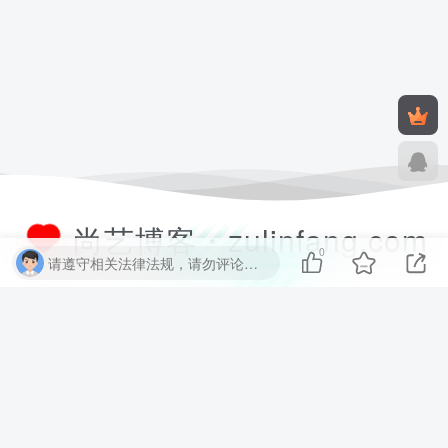
尚艺博客・zulinfang.com
0
请遵守相关法律法规，请勿评论纯表情、纯数字、纯英文、乱码文字等无用信息，否则关7 天小黑屋！
尚艺软件博客致力于分享优质实用的互联网资源，内容包括有网站搭建、
建站源码、样式特效、主题美化、子比教程、精品PPT、实用工具、素材
资源、技术教程，致力打造一个IT博客！
数据库查询：12 次查询 | 耗时 1.954 秒 | 使用 52.38MB 内存