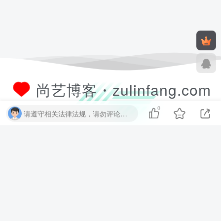
尚艺博客・zulinfang.com
0
请遵守相关法律法规，请勿评论纯表情、纯数字、纯英文、乱码文字等无用信息，否则关7 天小黑屋！
尚艺软件博客致力于分享优质实用的互联网资源，内容包括有网站搭建、
建站源码、样式特效、主题美化、子比教程、精品PPT、实用工具、素材
资源、技术教程，致力打造一个IT博客！
数据库查询：10 次查询 | 耗时 1.911 秒 | 使用 52.38MB 内存
CMS圈
尚艺源码
链一链导航
尚艺资源
友链申请+
友情链接：
尚艺博客・zulinfang.com
Copyright © 2026.