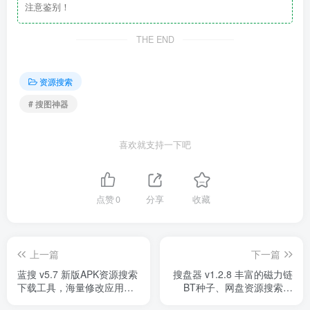
注意鉴别！
THE END
资源搜索
# 搜图神器
喜欢就支持一下吧
点赞
0
分享
收藏
上一篇
下一篇
蓝搜 v5.7 新版APK资源搜索
搜盘器 v1.2.8 丰富的磁力链
下载工具，海量修改应用随
BT种子、网盘资源搜索引
心下
擎，解锁会员版