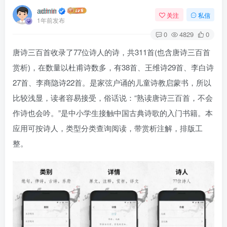
admin
关注
私信
1年前发布
0
4829
0
唐诗三百首收录了77位诗人的诗，共311首(也含唐诗三百首
赏析)，在数量以杜甫诗数多，有38首、王维诗29首、李白诗
27首、李商隐诗22首。是家弦户诵的儿童诗教启蒙书，所以
比较浅显，读者容易接受，俗话说：“熟读唐诗三百首，不会
作诗也会吟。”是中小学生接触中国古典诗歌的入门书籍。本
应用可按诗人，类型分类查询阅读，带赏析注解，排版工
整。