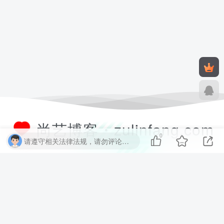
尚艺博客・zulinfang.com
0
请遵守相关法律法规，请勿评论纯表情、纯数字、纯英文、乱码文字等无用信息，否则关7 天小黑屋！
尚艺软件博客致力于分享优质实用的互联网资源，内容包括有网站搭建、
建站源码、样式特效、主题美化、子比教程、精品PPT、实用工具、素材
资源、技术教程，致力打造一个IT博客！
数据库查询：11 次查询 | 耗时 1.705 秒 | 使用 52.38MB 内存