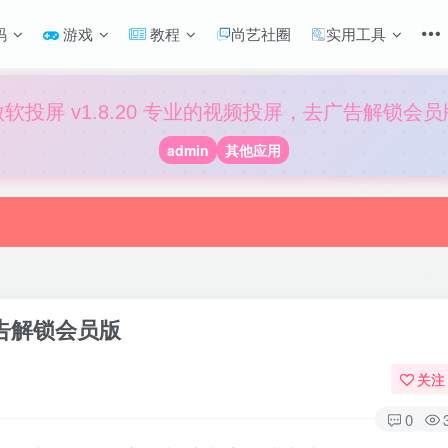
码
游戏
教程
尚艺社圈
实用工具
傲软投屏 v1.8.20 专业的视频投屏，去广告解锁会员
admin
其他应用
广告解锁会员版
关注
0