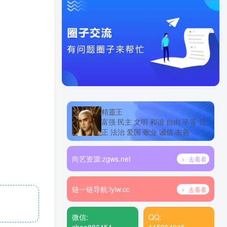
精靈王
富强 民主 文明 和谐 自由 平等 公
正 法治 爱国 敬业 诚信 友善
尚艺资源:
zgws.net
去看看
链一链导航:
lylw.cc
去看看
微信:
QQ: