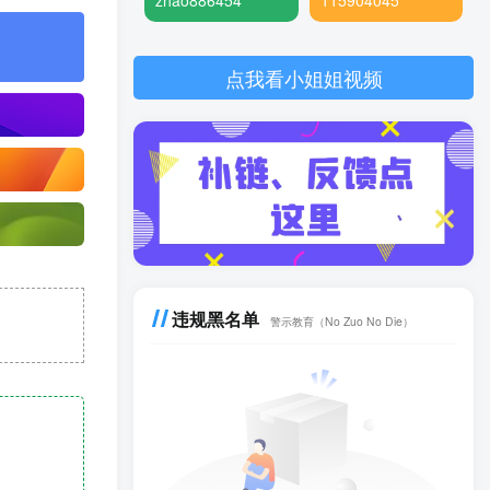
zhao886454
115904045
点我看小姐姐视频
违规黑名单
警示教育（No Zuo No Die）