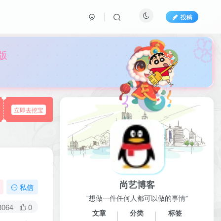
投稿

版
立即去挖宝
尚艺博客
私信
"想做一件任何人都可以做的事情"
3064
0
文章
分类
标签