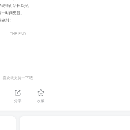
发现请向站长举报。
第一时间更新。
意鉴别！
THE END
喜欢就支持一下吧
分享
收藏