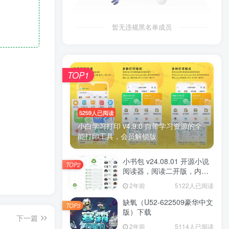
暂无违规黑名单成员
TOP1
5259人已阅读
小白学习打印 v4.9.0 自带学习资源的全
能打印工具，会员解锁版
小书包 v24.08.01 开源小说
TOP2
阅读器，阅读二开版，内置
源小说
2年前
5122人已阅读
缺氧（U52-622509豪华中文
TOP3
版）下载
下一篇
2年前
5114人已阅读