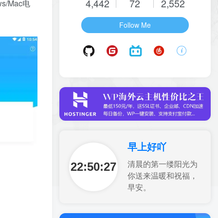
4,442
72
2,552
/Mac电
Follow Me
早上好吖
22:50:28
清晨的第一缕阳光为
你送来温暖和祝福，
早安。