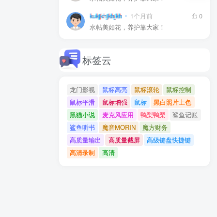
kukjkhjkhjkh
1个月前
0
水帖美如花，养护靠大家！
标签云
龙门影视
鼠标高亮
鼠标滚轮
鼠标控制
鼠标平滑
鼠标增强
鼠标
黑白照片上色
黑猫小说
麦克风应用
鸭梨鸭梨
鲨鱼记账
鲨鱼听书
魔音MORIN
魔方财务
高质量输出
高质量截屏
高级键盘快捷键
高清录制
高清