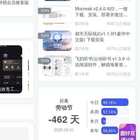
，解锁会员修复版
Mocreak v2.4.0.923，一键
TOP4
下载、安装、部署并激活
Office
2年前
5087人已阅读
都市天际线2(v1.1.0f1豪华中
TOP5
文版) 下载安装
2年前
5079人已阅读
飞韵听书/云动听书 v1.3.9 小
TOP6
说阅读软件，解锁海量资源
免费看
1年前
5076人已阅读
微商管家 v1.0.2.7 微商效率工具群发、清粉，解锁会员版
百度输入法 v8.5.203.2859 百度官方开发的输入法，解锁高级版
距离
今日
95.16%
劳动节
本周
57.14%
-462 天
本月
16.13%
2025-05-01
本年
59.45%