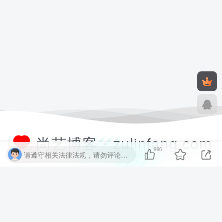
尚艺博客・zulinfang.com
996
请遵守相关法律法规，请勿评论纯表情、纯数字、纯英文、乱码文字等无用信息，否则关7 天小黑屋！
尚艺软件博客致力于分享优质实用的互联网资源，内容包括有网站搭建、
建站源码、样式特效、主题美化、子比教程、精品PPT、实用工具、素材
资源、技术教程，致力打造一个IT博客！