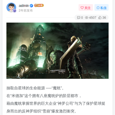
admin
关注
私信
2年前发布
0
4507
36
抽取自星球的生命能源 ──“魔晄”。
在“米德加”这个拥有八座魔晄炉的阶层都市，
藉由魔晄掌握世界的巨大企业“神罗公司”与为了保护星球挺
身而出的反神罗组织“雪崩”爆发激烈衝突。