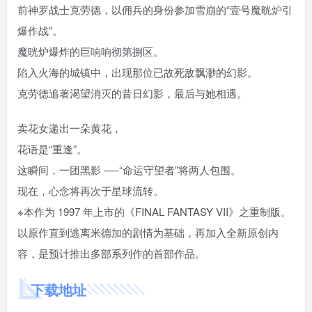
前神罗战士克劳德，以佣兵的身份参加雪崩的“壹号魔晄炉引
爆作战”。
魔晄炉爆炸的巨响响彻第捌区。
陷入火海的城镇中，出现那位已故死敌飘渺的幻影。
克劳德追著渴望消灭的昔日幻影，最后与她相遇。
卖花女递出一朵黄花，
花语是“重逢”。
这瞬间，一团黑影 ──“命运守望者”将两人包围。
现在，心念将再次于星球流转。
※本作为 1997 年上市的《FINAL FANTASY VII》之重制版。
以原作直到逃离米德加的剧情为基础，再加入全新原创内
容，是预计推出多部系列作的首部作品。
下载地址