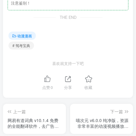
注意鉴别！
THE END
动漫漫画
# 驾考宝典
喜欢就支持一下吧
点赞
0
分享
收藏
上一篇
下一篇
网易有道词典 v10.1.4 免费
喵次元 v6.0.0 纯净版，资源
的全能翻译软件，去广告解
非常丰富的动漫视频播放平
锁会员版
台