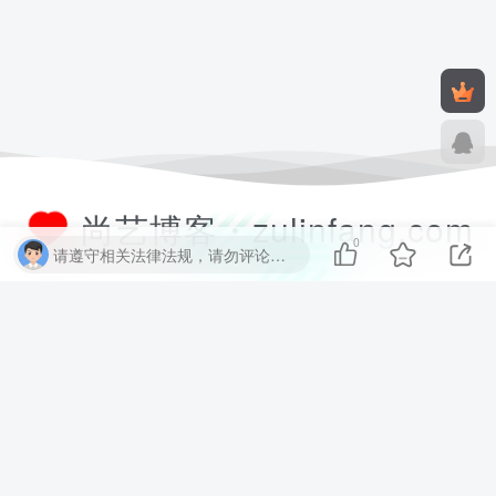
尚艺博客・zulinfang.com
0
请遵守相关法律法规，请勿评论纯表情、纯数字、纯英文、乱码文字等无用信息，否则关7 天小黑屋！
尚艺软件博客致力于分享优质实用的互联网资源，内容包括有网站搭建、
建站源码、样式特效、主题美化、子比教程、精品PPT、实用工具、素材
资源、技术教程，致力打造一个IT博客！
数据库查询：12 次查询 | 耗时 2.430 秒 | 使用 52.38MB 内存
CMS圈
尚艺源码
链一链导航
尚艺资源
友链申请+
友情链接：