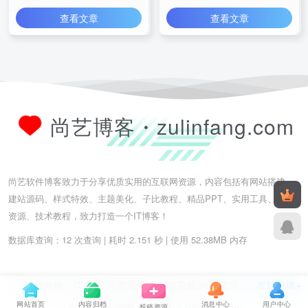
查看文章
查看文章
尚艺博客・zulinfang.com
尚艺软件博客致力于分享优质实用的互联网资源，内容包括有网站搭建、
建站源码、样式特效、主题美化、子比教程、精品PPT、实用工具、素材
资源、技术教程，致力打造一个IT博客！
数据库查询：12 次查询 | 耗时 2.151 秒 | 使用 52.38MB 内存
CMS圈
尚艺源码
链一链导航
尚艺资源
友链申请+
友情链接：
网站首页
内容归档
消息中心
用户中心
尚艺博客・zulinfang.com
投稿资源
Copyright © 2026.