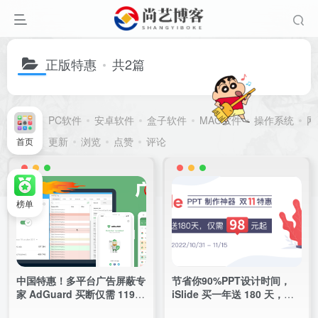
正版特惠
共2篇
分类
PC软件
安卓软件
盒子软件
MAC软件
操作系统
网
排序
更新
浏览
点赞
评论
首页
置顶
榜单
中国特惠！多平台广告屏蔽专
节省你90%PPT设计时间，
家 AdGuard 买断仅需 119
iSlide 买一年送 180 天，仅
元起
需 98 元起！新年大促